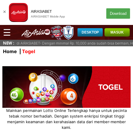
×
AIRASIABET
Download
AIRASIABET Mobile App
☰
DESKTOP
MASUK
NEW :
 Datang di AIRASIABET- Dengan minimal Rp. 10,000 anda sudah bisa bermain, H
Home
Togel
Mainkan permainan Lotto Online Terlengkap hanya untuk pecinta
tebak nomor berhadiah. Dengan system enkripsi tingkat tinggi
menjamin keamanan dan kerahasiaan data dari member-member
kami.