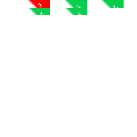
PROMO
NEW
NEW
NEW
NEW